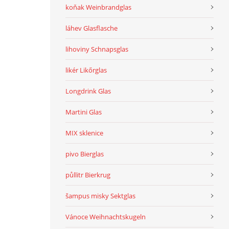
koňak Weinbrandglas
láhev Glasflasche
lihoviny Schnapsglas
likér Likőrglas
Longdrink Glas
Martini Glas
MIX sklenice
pivo Bierglas
půllitr Bierkrug
šampus misky Sektglas
Vánoce Weihnachtskugeln