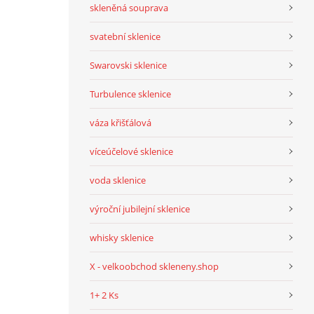
skleněná souprava
svatební sklenice
Swarovski sklenice
Turbulence sklenice
váza křišťálová
víceúčelové sklenice
voda sklenice
výroční jubilejní sklenice
whisky sklenice
X - velkoobchod skleneny.shop
1+ 2 Ks