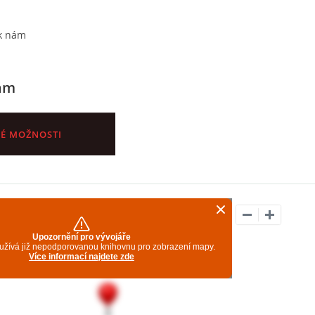
k nám
nám
NÉ MOŽNOSTI