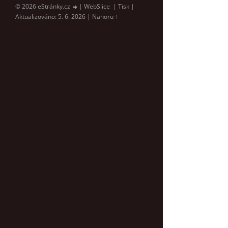
© 2026 eStránky.cz
|
WebSlice
|
Tisk
|
Aktualizováno: 5. 6. 2026
|
Nahoru ↑