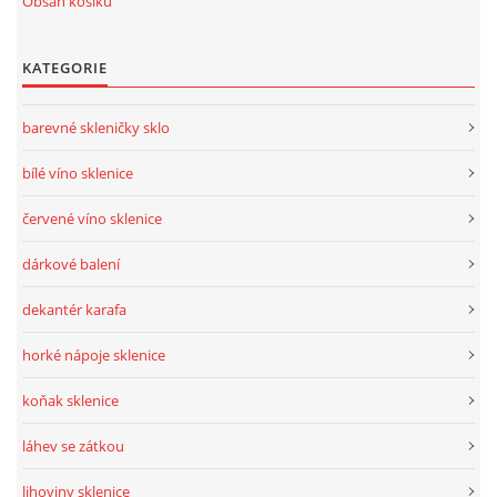
Obsah košíku
KATEGORIE
barevné skleničky sklo
bílé víno sklenice
červené víno sklenice
dárkové balení
dekantér karafa
horké nápoje sklenice
koňak sklenice
láhev se zátkou
lihoviny sklenice