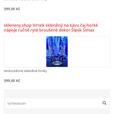
399,00 Kč
OBCHODNÍ PODMÍNKY, REKLAMAČNÍ ŘÁD I FORMULÁŘ
skleneny.shop Hrnek skleněný na kávu čaj horké
ESHOP
nápoje ručně ryté broušené dekor Šípek Simax
dárkové balení 7894 400 ml 1 ks.
SKLENĚNÝ SHOP LSG
Martin Gőrner
Prokopa Velikého 535
tenkostěnné skleněné hrnky
47301 Nový Bor
+420 487 722 685
399,00 Kč
lsg@atlas.cz
© 2026 eStránky.cz
|
WebSlice
|
Tisk
|
Aktualizováno: 5. 6. 2026
|
Nahoru ↑