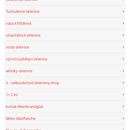
Turbulence sklenice
váza křišťálová
víceúčelové sklenice
voda sklenice
výroční jubilejní sklenice
whisky sklenice
X - velkoobchod skleneny.shop
1+ 2 Ks
koňak Weinbrandglas
láhev Glasflasche