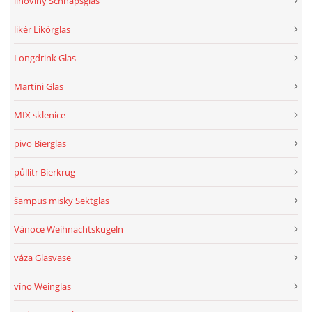
lihoviny Schnapsglas
likér Likőrglas
Longdrink Glas
Martini Glas
MIX sklenice
pivo Bierglas
půllitr Bierkrug
šampus misky Sektglas
Vánoce Weihnachtskugeln
váza Glasvase
víno Weinglas