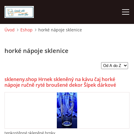
Úvod
Eshop
horké nápoje sklenice
O NÁS
horké nápoje sklenice
ÚVOD
VELKOOBCHOD GROSSHANDEL
skleneny.shop Hrnek skleněný na kávu čaj horké
nápoje ručně ryté broušené dekor Šípek dárkové
balení Simax 7899 350 ml 1 ks.
MALOOBCHOD LUŽICKÉ SKLO
DOPRAVA - PLATBA
HODNOCENÍ Z HEURÉKY
tenkostěnné skleněné hrnky