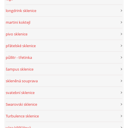
longdrink sklenice
martini koktejl
pivo sklenice
přátelské sklenice
půllitr - třetinka
šampus sklenice
skleněná souprava
svatební sklenice
Swarovski sklenice
Turbulence sklenice
váza křišťálová