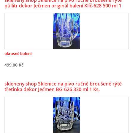
skleneny.shop Sklenice na pivo ručně broušené ryté
půllitr dekor Ječmen originál balení Klíč-628 500 ml 1
Ks.
okrasné balení
499,00 Kč
skleneny.shop Sklenice na pivo ručně broušené rýté
třetinka dekor Ječmen BG-626 330 ml 1 Ks.