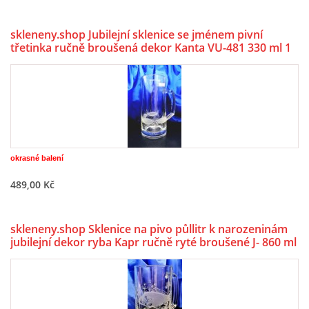
skleneny.shop Jubilejní sklenice se jménem pivní
třetinka ručně broušená dekor Kanta VU-481 330 ml 1
Ks.
okrasné balení
489,00 Kč
skleneny.shop Sklenice na pivo půllitr k narozeninám
jubilejní dekor ryba Kapr ručně ryté broušené J- 860 ml
700 ml 1 Ks.