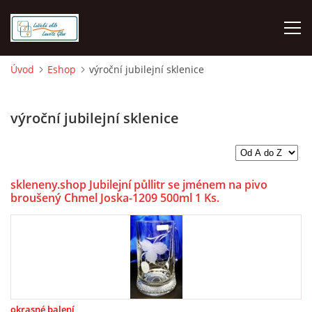
Úvod
Eshop
výroční jubilejní sklenice
O NÁS
výroční jubilejní sklenice
ÚVOD
VELKOOBCHOD GROSSHANDEL
skleneny.shop Jubilejní půllitr se jménem na pivo
broušený Chmel Joska-1209 500ml 1 Ks.
MALOOBCHOD LUŽICKÉ SKLO
DOPRAVA - PLATBA
HODNOCENÍ Z HEURÉKY
okrasné balení