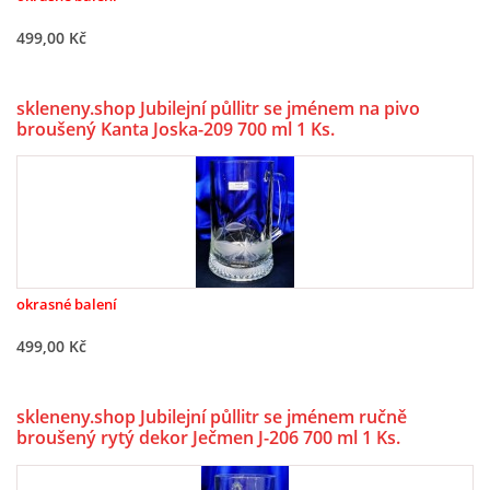
499,00 Kč
OBCHODNÍ PODMÍNKY, REKLAMAČNÍ ŘÁD I FORMULÁŘ
skleneny.shop Jubilejní půllitr se jménem na pivo
ESHOP
broušený Kanta Joska-209 700 ml 1 Ks.
SKLENĚNÝ SHOP LSG
Martin Gőrner
Prokopa Velikého 535
okrasné balení
47301 Nový Bor
+420 487 722 685
499,00 Kč
lsg@atlas.cz
skleneny.shop Jubilejní půllitr se jménem ručně
broušený rytý dekor Ječmen J-206 700 ml 1 Ks.
© 2026 eStránky.cz
|
WebSlice
|
Tisk
|
Aktualizováno: 5. 6. 2026
|
Nahoru ↑