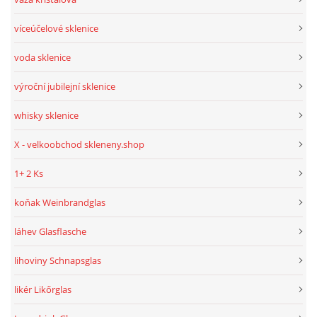
víceúčelové sklenice
voda sklenice
výroční jubilejní sklenice
whisky sklenice
X - velkoobchod skleneny.shop
1+ 2 Ks
koňak Weinbrandglas
láhev Glasflasche
lihoviny Schnapsglas
likér Likőrglas