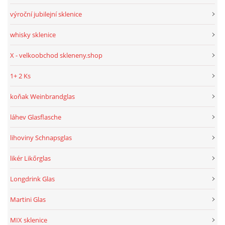
výroční jubilejní sklenice
whisky sklenice
X - velkoobchod skleneny.shop
1+ 2 Ks
koňak Weinbrandglas
láhev Glasflasche
lihoviny Schnapsglas
likér Likőrglas
Longdrink Glas
Martini Glas
MIX sklenice