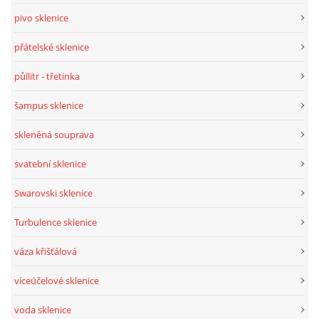
pivo sklenice
přátelské sklenice
půllitr - třetinka
šampus sklenice
skleněná souprava
svatební sklenice
Swarovski sklenice
Turbulence sklenice
váza křišťálová
víceúčelové sklenice
voda sklenice