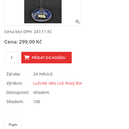
OBCHODNÍ PODMÍNKY, REKLAMAČNÍ ŘÁD I FORMULÁŘ
ESHOP
Cena bez DPH: 247,11 Kč
Cena: 299,00 Kč
SKLENĚNÝ SHOP LSG
Martin Gőrner
Záruka:
24 měsíců
Prokopa Velikého 535
47301 Nový Bor
Výrobce:
Lužické sklo LsG Nový Bor
+420 487 722 685
Dostupnost:
skladem
lsg@atlas.cz
Skladem:
100
© 2026 eStránky.cz
|
WebSlice
|
Tisk
|
Aktualizováno: 5. 6. 2026
|
Nahoru ↑
Popis