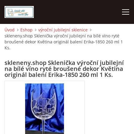
Úvod
Eshop
výroční jubilejní sklenice
skleneny.shop Sklenička výroční jubilejní na bílé víno ryté
O NÁS
broušené dekor Květina originál balení Erika-1850 260 ml 1
Ks.
ÚVOD
skleneny.shop Sklenička výroční jubilejní
na bílé víno ryté broušené dekor Květina
VELKOOBCHOD GROSSHANDEL
originál balení Erika-1850 260 ml 1 Ks.
MALOOBCHOD LUŽICKÉ SKLO
DOPRAVA - PLATBA
HODNOCENÍ Z HEURÉKY