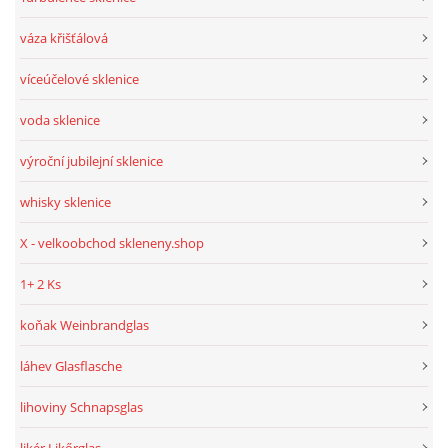
váza křišťálová
víceúčelové sklenice
voda sklenice
výroční jubilejní sklenice
whisky sklenice
X - velkoobchod skleneny.shop
1+ 2 Ks
koňak Weinbrandglas
láhev Glasflasche
lihoviny Schnapsglas