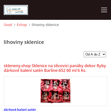
Úvod
Eshop
lihoviny sklenice
O NÁS
lihoviny sklenice
ÚVOD
VELKOOBCHOD GROSSHANDEL
skleneny.shop Sklenice na slivovici panáky dekor Ryby
dárkové balení satén Barline-652 60 ml 6 Ks.
MALOOBCHOD LUŽICKÉ SKLO
DOPRAVA - PLATBA
HODNOCENÍ Z HEURÉKY
dárkové balení satén