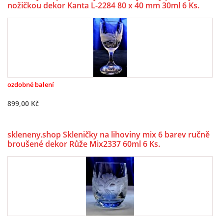
nožičkou dekor Kanta L-2284 80 x 40 mm 30ml 6 Ks.
ozdobné balení
899,00 Kč
skleneny.shop Skleničky na lihoviny mix 6 barev ručně
broušené dekor Růže Mix2337 60ml 6 Ks.