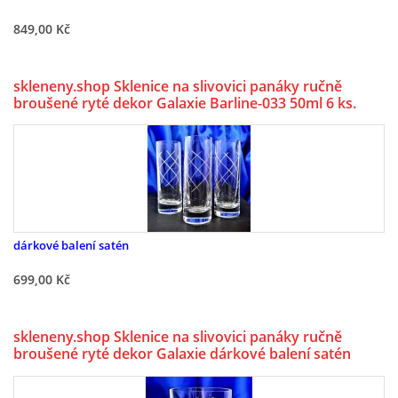
849,00 Kč
OBCHODNÍ PODMÍNKY, REKLAMAČNÍ ŘÁD I FORMULÁŘ
skleneny.shop Sklenice na slivovici panáky ručně
ESHOP
broušené ryté dekor Galaxie Barline-033 50ml 6 ks.
SKLENĚNÝ SHOP LSG
Martin Gőrner
Prokopa Velikého 535
dárkové balení satén
47301 Nový Bor
+420 487 722 685
699,00 Kč
lsg@atlas.cz
skleneny.shop Sklenice na slivovici panáky ručně
broušené ryté dekor Galaxie dárkové balení satén
© 2026 eStránky.cz
|
WebSlice
|
Tisk
|
Aktualizováno: 5. 6. 2026
|
Barline-652 60ml 6 Ks.
Nahoru ↑