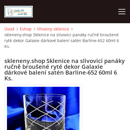
Úvod
Eshop
lihoviny sklenice
skleneny.shop Sklenice na slivovici panáky ručně broušené
O NÁS
ryté dekor Galaxie dárkové balení satén Barline-652 60ml 6
Ks.
ÚVOD
skleneny.shop Sklenice na slivovici panáky
ručně broušené ryté dekor Galaxie
VELKOOBCHOD GROSSHANDEL
dárkové balení satén Barline-652 60ml 6
Ks.
MALOOBCHOD LUŽICKÉ SKLO
DOPRAVA - PLATBA
HODNOCENÍ Z HEURÉKY