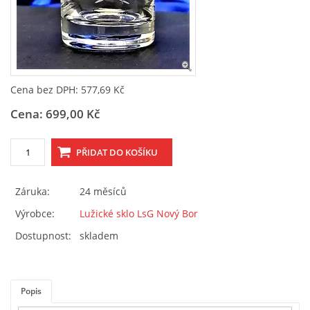
OBCHODNÍ PODMÍNKY, REKLAMAČNÍ ŘÁD I FORMULÁŘ
ESHOP
Cena bez DPH: 577,69 Kč
Cena: 699,00 Kč
SKLENĚNÝ SHOP LSG
Martin Gőrner
Prokopa Velikého 535
Záruka:
24 měsíců
47301 Nový Bor
Výrobce:
Lužické sklo LsG Nový Bor
+420 487 722 685
Dostupnost:
skladem
lsg@atlas.cz
© 2026 eStránky.cz
|
WebSlice
|
Tisk
|
Aktualizováno: 5. 6. 2026
|
Popis
Nahoru ↑