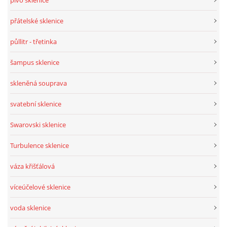
pivo sklenice
přátelské sklenice
půllitr - třetinka
šampus sklenice
skleněná souprava
svatební sklenice
Swarovski sklenice
Turbulence sklenice
váza křišťálová
víceúčelové sklenice
voda sklenice