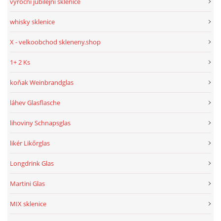
výroční jubilejní sklenice
whisky sklenice
X - velkoobchod skleneny.shop
1+ 2 Ks
koňak Weinbrandglas
láhev Glasflasche
lihoviny Schnapsglas
likér Likőrglas
Longdrink Glas
Martini Glas
MIX sklenice