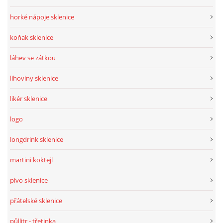
horké nápoje sklenice
koňak sklenice
láhev se zátkou
lihoviny sklenice
likér sklenice
logo
longdrink sklenice
martini koktejl
pivo sklenice
přátelské sklenice
půllitr - třetinka