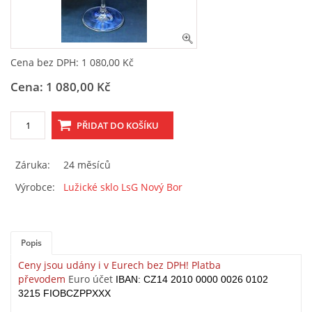
OBCHODNÍ PODMÍNKY, REKLAMAČNÍ ŘÁD I FORMULÁŘ
Cena bez DPH: 1 080,00 Kč
ESHOP
Cena: 1 080,00 Kč
SKLENĚNÝ SHOP LSG
Záruka:
24 měsíců
Martin Gőrner
Prokopa Velikého 535
Výrobce:
Lužické sklo LsG Nový Bor
47301 Nový Bor
+420 487 722 685
lsg@atlas.cz
Popis
Ceny jsou udány i v Eurech bez DPH! Platba
převodem
Euro účet
© 2026 eStránky.cz
|
WebSlice
|
Tisk
|
Aktualizováno: 5. 6. 2026
|
IBAN:
CZ14 2010 0000 0026 0102
Nahoru ↑
3215 FIOBCZPPXXX