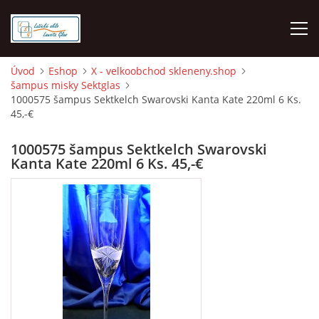
Úvod
Eshop
X - velkoobchod skleneny.shop
šampus misky Sektglas
O NÁS
1000575 šampus Sektkelch Swarovski Kanta Kate 220ml 6 Ks.
45,-€
ÚVOD
1000575 šampus Sektkelch Swarovski
Kanta Kate 220ml 6 Ks. 45,-€
VELKOOBCHOD GROSSHANDEL
MALOOBCHOD LUŽICKÉ SKLO
DOPRAVA - PLATBA
HODNOCENÍ Z HEURÉKY