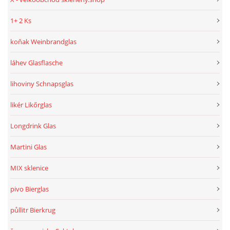
1+ 2 Ks
koňak Weinbrandglas
láhev Glasflasche
lihoviny Schnapsglas
likér Likőrglas
Longdrink Glas
Martini Glas
MIX sklenice
pivo Bierglas
půllitr Bierkrug