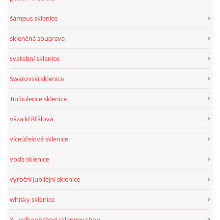
šampus sklenice
skleněná souprava
svatební sklenice
Swarovski sklenice
Turbulence sklenice
váza křišťálová
víceúčelové sklenice
voda sklenice
výroční jubilejní sklenice
whisky sklenice
X - velkoobchod skleneny.shop