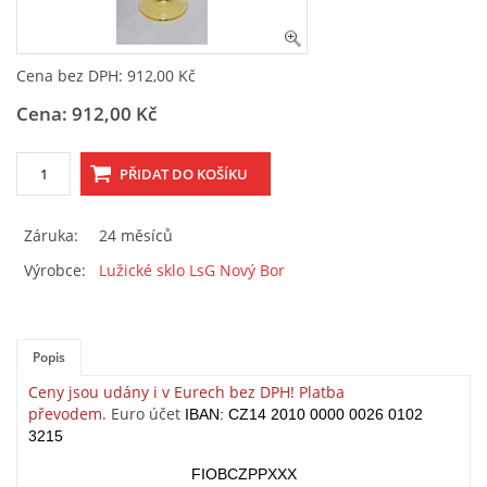
OBCHODNÍ PODMÍNKY, REKLAMAČNÍ ŘÁD I FORMULÁŘ
Cena bez DPH: 912,00 Kč
ESHOP
Cena: 912,00 Kč
SKLENĚNÝ SHOP LSG
Záruka:
24 měsíců
Martin Gőrner
Výrobce:
Lužické sklo LsG Nový Bor
Prokopa Velikého 535
47301 Nový Bor
+420 487 722 685
Popis
lsg@atlas.cz
Ceny jsou udány i v Eurech bez DPH! Platba
převodem.
Euro účet
IBAN:
CZ14 2010 0000 0026 0102
© 2026 eStránky.cz
|
WebSlice
|
Tisk
|
Aktualizováno: 5. 6. 2026
|
3215
Nahoru ↑
FIOBCZPPXXX