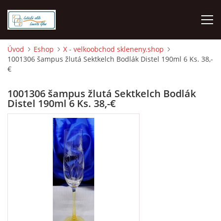
Úvod
Eshop
X - velkoobchod skleneny.shop
1001306 šampus žlutá Sektkelch Bodlák Distel 190ml 6 Ks. 38,-
O NÁS
€
ÚVOD
1001306 šampus žlutá Sektkelch Bodlák
Distel 190ml 6 Ks. 38,-€
VELKOOBCHOD GROSSHANDEL
MALOOBCHOD LUŽICKÉ SKLO
DOPRAVA - PLATBA
HODNOCENÍ Z HEURÉKY