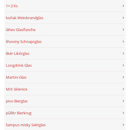
1+ 2 Ks
koňak Weinbrandglas
láhev Glasflasche
lihoviny Schnapsglas
likér Likőrglas
Longdrink Glas
Martini Glas
MIX sklenice
pivo Bierglas
půllitr Bierkrug
šampus misky Sektglas