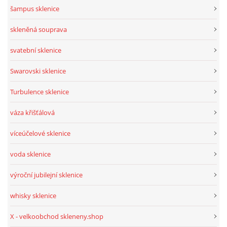
šampus sklenice
skleněná souprava
svatební sklenice
Swarovski sklenice
Turbulence sklenice
váza křišťálová
víceúčelové sklenice
voda sklenice
výroční jubilejní sklenice
whisky sklenice
X - velkoobchod skleneny.shop